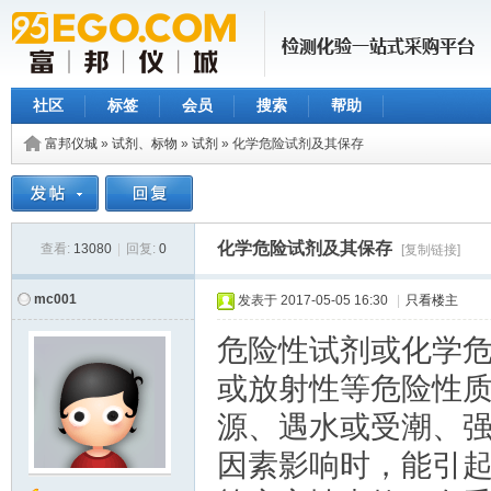
社区
标签
会员
搜索
帮助
富邦仪城
»
试剂、标物
»
试剂
» 化学危险试剂及其保存
化学危险试剂及其保存
查看:
13080
|
回复:
0
[复制链接]
mc001
发表于
2017-05-05 16:30
|
只看楼主
危险性试剂或化学
或放射性等危险性
源、遇水或受潮、
因素影响时，能引