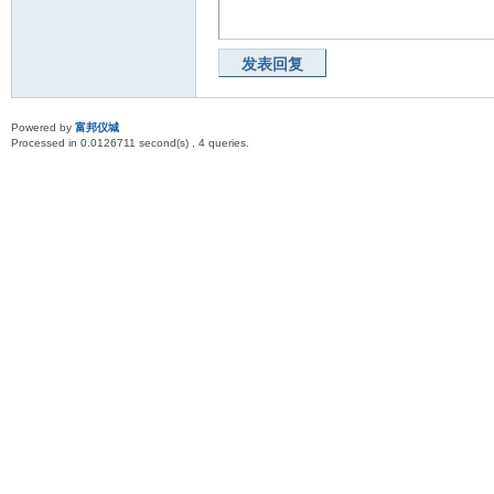
发表回复
Powered by
富邦仪城
Processed in 0.0126711 second(s) , 4 queries.